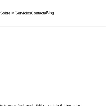
Blog
o
Sobre Mí
Servicios
Contacta
s your first post. Edit or delete it, then start